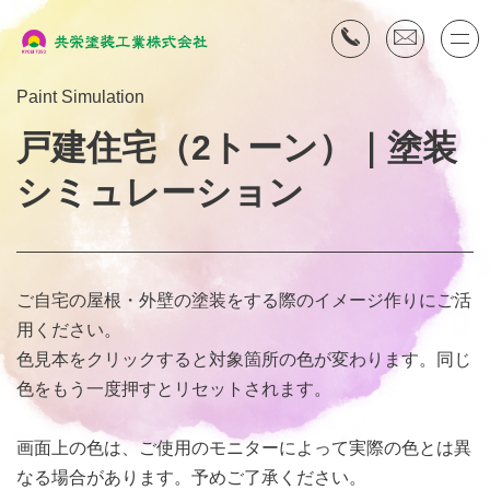
コ
ン
テ
ン
Paint Simulation
ツ
へ
戸建住宅（2トーン）｜塗装
ス
キ
シミュレーション
ッ
プ
ご自宅の屋根・外壁の塗装をする際のイメージ作りにご活
用ください。
色見本をクリックすると対象箇所の色が変わります。同じ
色をもう一度押すとリセットされます。
画面上の色は、ご使用のモニターによって実際の色とは異
なる場合があります。予めご了承ください。