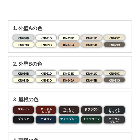
1. 外壁Aの色
KN060B
KN061D
KN038D
KN041C
KN029C
KN033D
KN083D
KN045A
KN045B
KN023G
2. 外壁Bの色
KN060B
KN061D
KN038D
KN041C
KN029C
KN033D
KN083D
KN045A
KN045B
KN023G
3. 屋根の色
マルーン
ローヤル
コーヒー
新ブラウン
ジェット
レッド
ブラウン
ブラック
ブラック
ナスコン
ナイスブルー
モスグリーン
カーボン
グレー