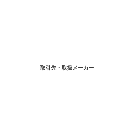
〒989-6145
宮城県大崎市古川北稲葉1丁目1-63
TEL. 0229-24-8630
〒992-0003
山形県米沢市窪田町窪田1435-13
窪田プラザ西2号室
TEL. 0238-37-5930
取引先・取扱メーカー